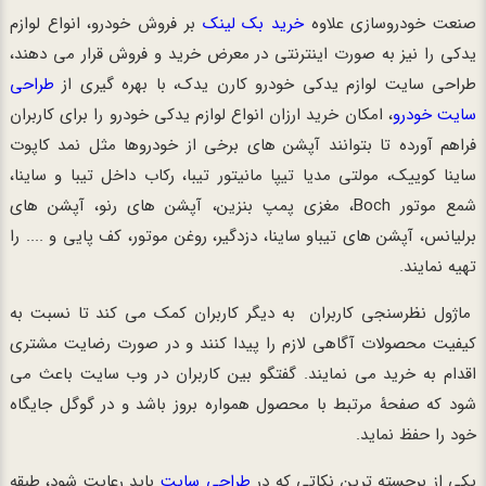
صنعت خودروسازی علاوه
خرید بک لینک
بر فروش خودرو، انواع لوازم
یدکی را نیز به صورت اینترنتی در معرض خرید و فروش قرار می دهند،
طراحی سایت لوازم یدکی خودرو کارن یدک، با بهره گیری از
طراحی
سایت خودرو
، امکان خرید ارزان انواع لوازم یدکی خودرو را برای کاربران
فراهم آورده تا بتوانند آپشن های برخی از خودروها مثل نمد کاپوت
ساینا کوییک، مولتی مدیا تیپا مانیتور تیبا، رکاب داخل تیبا و ساینا،
شمع موتور Boch، مغزی پمپ بنزین، آپشن های رنو، آپشن های
برلیانس، آپشن های تیباو ساینا، دزدگیر، روغن موتور، کف پایی و .... را
تهیه نمایند.
ماژول نظرسنجی کاربران به دیگر کاربران کمک می کند تا نسبت به
کیفیت محصولات آگاهی لازم را پیدا کنند و در صورت رضایت مشتری
اقدام به خرید می نمایند. گفتگو بین کاربران در وب سایت باعث می
شود که صفحۀ مرتبط با محصول همواره بروز باشد و در گوگل جایگاه
خود را حفظ نماید.
یکی از برجسته ترین نکاتی که در
طراحی سایت
باید رعایت شود، طبقه